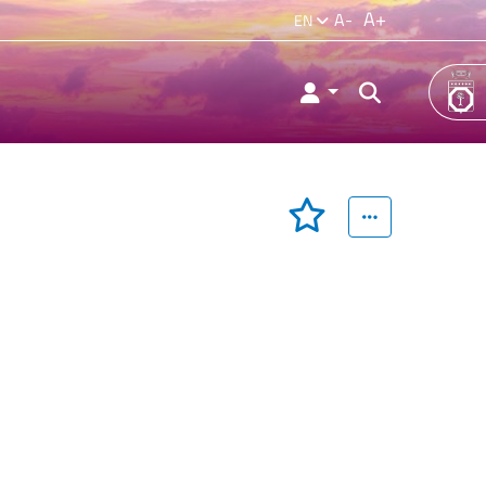
A+
A-
EN