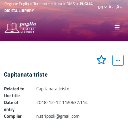
>
>
>
Regione Puglia
Turismo e cultura
DMS
PUGLIA
A+
A-
EN
DIGITAL LIBRARY
Capitanata triste
Related to
Capitanata triste
the title
Date of
2018-12-12 11:58:37.114
entry
Compiler
n.strippoli@gmail.com