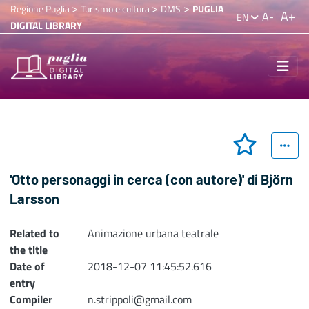
>
>
>
Regione Puglia
Turismo e cultura
DMS
PUGLIA
A+
A-
EN
DIGITAL LIBRARY
'Otto personaggi in cerca (con autore)' di Björn
Larsson
Related to
Animazione urbana teatrale
the title
Date of
2018-12-07 11:45:52.616
entry
Compiler
n.strippoli@gmail.com