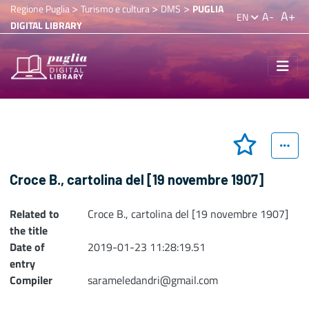
>
>
>
Regione Puglia
Turismo e cultura
DMS
PUGLIA
A+
A-
EN
DIGITAL LIBRARY
Croce B., cartolina del [19 novembre 1907]
Related to
Croce B., cartolina del [19 novembre 1907]
the title
Date of
2019-01-23 11:28:19.51
entry
Compiler
sarameledandri@gmail.com