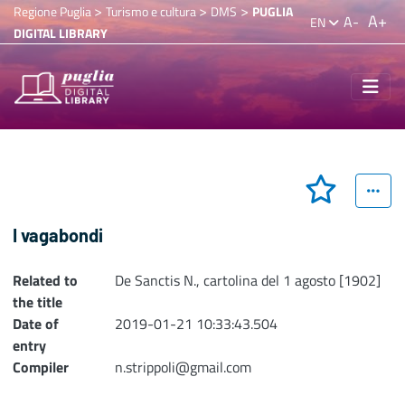
>
>
>
Regione Puglia
Turismo e cultura
DMS
PUGLIA
A+
A-
EN
DIGITAL LIBRARY
I vagabondi
Related to
De Sanctis N., cartolina del 1 agosto [1902]
the title
Date of
2019-01-21 10:33:43.504
entry
Compiler
n.strippoli@gmail.com