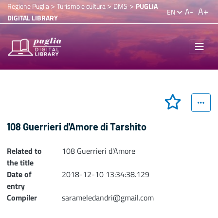
>
>
>
Regione Puglia
Turismo e cultura
DMS
PUGLIA
A+
A-
EN
DIGITAL LIBRARY
108 Guerrieri d'Amore di Tarshito
Related to
108 Guerrieri d'Amore
the title
Date of
2018-12-10 13:34:38.129
entry
Compiler
sarameledandri@gmail.com