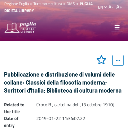
>
>
>
Regione Puglia
Turismo e cultura
DMS
PUGLIA
A+
A-
EN
DIGITAL LIBRARY
Pubblicazione e distribuzione di volumi delle
collane: Classici della filosofia moderna;
Scrittori d'Italia; Biblioteca di cultura moderna
Related to
Croce B., cartolina del [13 ottobre 1910]
the title
Date of
2019-01-22 11:34:07.22
entry