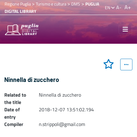
>
>
>
Regione Puglia
Turismo e cultura
DMS
PUGLIA
A+
A-
EN
DIGITAL LIBRARY
Ninnella di zucchero
Related to
Ninnella di zucchero
the title
Date of
2018-12-07 13:51:02.194
entry
Compiler
n.strippoli@gmail.com