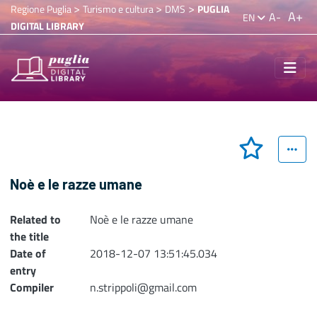
>
>
>
Regione Puglia
Turismo e cultura
DMS
PUGLIA
A+
A-
EN
DIGITAL LIBRARY
Noè e le razze umane
Related to
Noè e le razze umane
the title
Date of
2018-12-07 13:51:45.034
entry
Compiler
n.strippoli@gmail.com