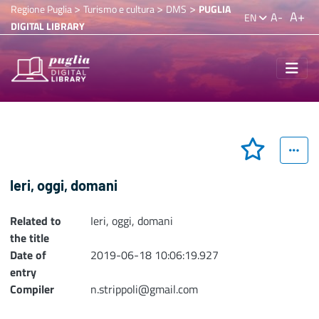
>
>
>
Regione Puglia
Turismo e cultura
DMS
PUGLIA
A+
A-
EN
DIGITAL LIBRARY
Ieri, oggi, domani
Related to
Ieri, oggi, domani
the title
Date of
2019-06-18 10:06:19.927
entry
Compiler
n.strippoli@gmail.com