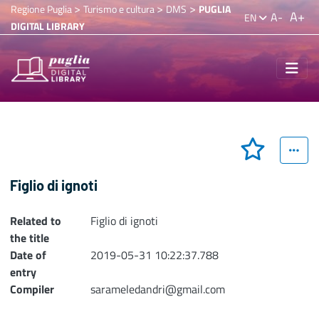
>
>
>
Regione Puglia
Turismo e cultura
DMS
PUGLIA
A+
A-
EN
DIGITAL LIBRARY
Figlio di ignoti
Related to
Figlio di ignoti
the title
Date of
2019-05-31 10:22:37.788
entry
Compiler
sarameledandri@gmail.com