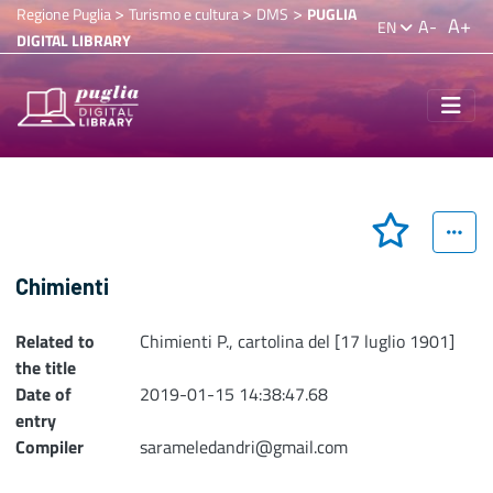
>
>
>
Regione Puglia
Turismo e cultura
DMS
PUGLIA
A+
A-
EN
DIGITAL LIBRARY
Chimienti
Related to
Chimienti P., cartolina del [17 luglio 1901]
the title
Date of
2019-01-15 14:38:47.68
entry
Compiler
sarameledandri@gmail.com