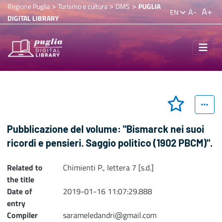
>
>
>
Regione Puglia
Turismo e cultura
DMS
PUGLIA
A+
A-
EN
DIGITAL LIBRARY
Pubblicazione del volume: "Bismarck nei suoi
ricordi e pensieri. Saggio politico (1902 PBCM)".
Related to
Chimienti P., lettera 7 [s.d.]
the title
Date of
2019-01-16 11:07:29.888
entry
Compiler
sarameledandri@gmail.com