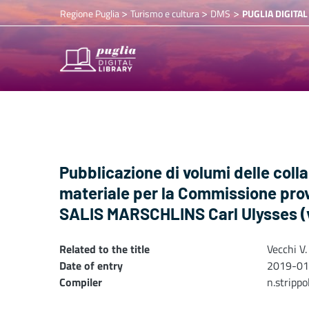
>
>
>
Regione Puglia
Turismo e cultura
DMS
PUGLIA DIGITAL
Pubblicazione di volumi delle coll
materiale per la Commissione provi
SALIS MARSCHLINS Carl Ulysses (vo
Related to the title
Vecchi V.
Date of entry
2019-01
Compiler
n.stripp