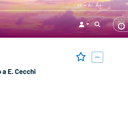
A+
A-
EN
 a E. Cecchi