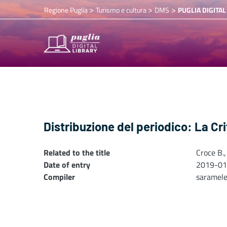
>
>
>
Regione Puglia
Turismo e cultura
DMS
PUGLIA DIGITAL
Distribuzione del periodico: La Cr
Related to the title
Croce B.,
Date of entry
2019-01
Compiler
saramel