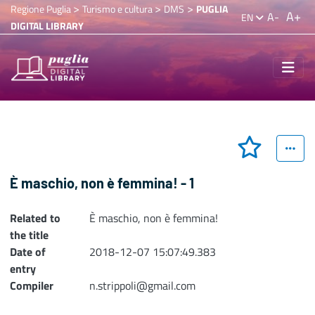
>
>
>
Regione Puglia
Turismo e cultura
DMS
PUGLIA
A+
A-
EN
DIGITAL LIBRARY
È maschio, non è femmina! - 1
Related to
È maschio, non è femmina!
the title
Date of
2018-12-07 15:07:49.383
entry
Compiler
n.strippoli@gmail.com