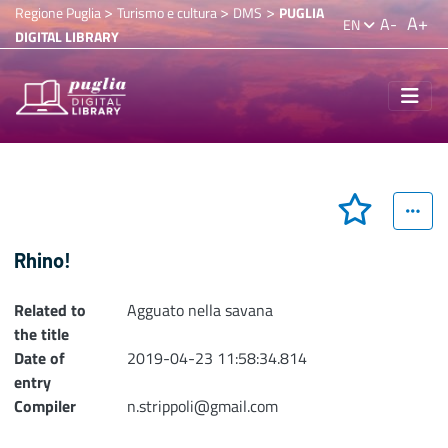
>
>
>
Regione Puglia
Turismo e cultura
DMS
PUGLIA
A+
A-
EN
DIGITAL LIBRARY
Rhino!
Related to
Agguato nella savana
the title
Date of
2019-04-23 11:58:34.814
entry
Compiler
n.strippoli@gmail.com