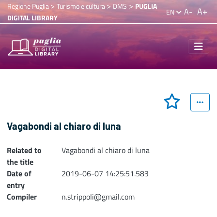
>
>
>
Regione Puglia
Turismo e cultura
DMS
PUGLIA
A+
A-
EN
DIGITAL LIBRARY
Vagabondi al chiaro di luna
Related to
Vagabondi al chiaro di luna
the title
Date of
2019-06-07 14:25:51.583
entry
Compiler
n.strippoli@gmail.com