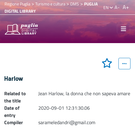
>
>
>
Regione Puglia
Turismo e cultura
DMS
PUGLIA
A+
A-
EN
DIGITAL LIBRARY
Harlow
Related to
Jean Harlow, la donna che non sapeva amare
the title
Date of
2020-09-01 12:31:30.06
entry
Compiler
sarameledandri@gmail.com