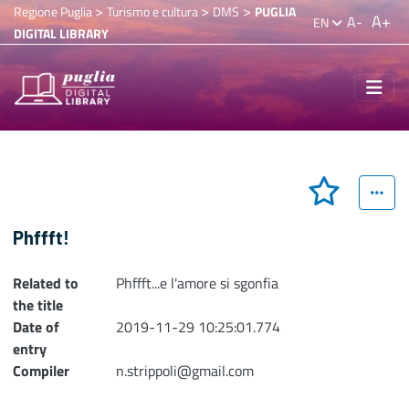
>
>
>
Regione Puglia
Turismo e cultura
DMS
PUGLIA
A+
A-
EN
DIGITAL LIBRARY
Phffft!
Related to
Phffft...e l'amore si sgonfia
the title
Date of
2019-11-29 10:25:01.774
entry
Compiler
n.strippoli@gmail.com