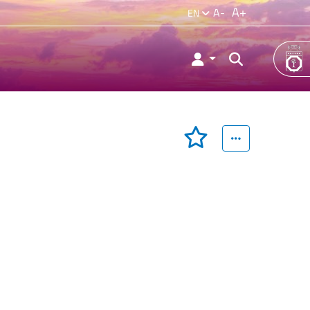
A+
A-
EN