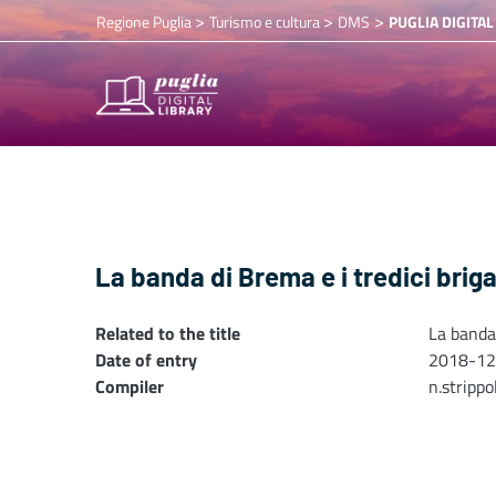
>
>
>
Regione Puglia
Turismo e cultura
DMS
PUGLIA DIGITAL
La banda di Brema e i tredici brigan
Related to the title
La banda 
Date of entry
2018-12
Compiler
n.stripp