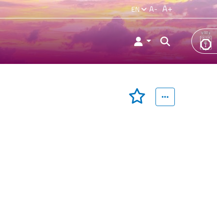
A+
A-
EN