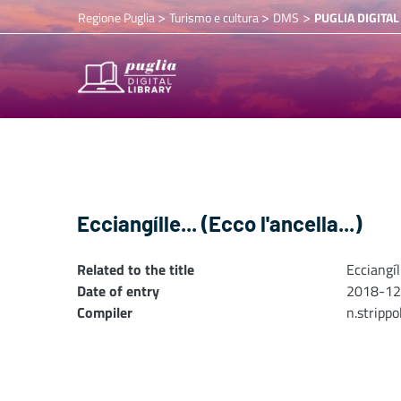
>
>
>
Regione Puglia
Turismo e cultura
DMS
PUGLIA DIGITAL
Ecciangílle... (Ecco l'ancella...)
Related to the title
Ecciangíll
Date of entry
2018-12
Compiler
n.stripp