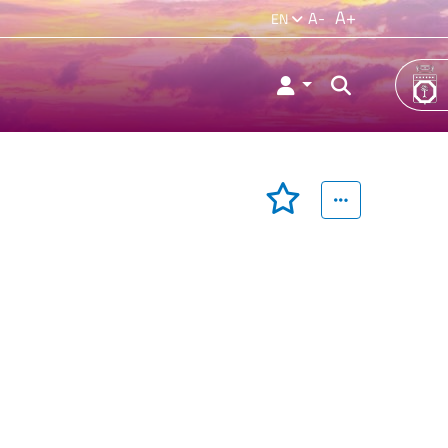
A+
A-
EN