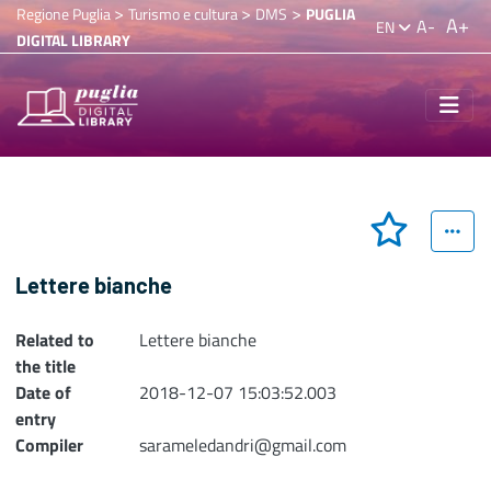
>
>
>
Regione Puglia
Turismo e cultura
DMS
PUGLIA
A+
A-
EN
DIGITAL LIBRARY
Lettere bianche
Related to
Lettere bianche
the title
Date of
2018-12-07 15:03:52.003
entry
Compiler
sarameledandri@gmail.com