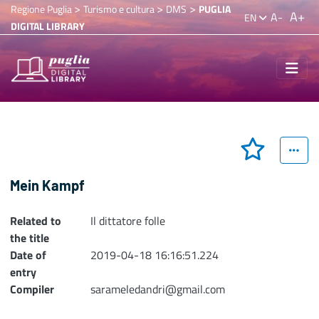
>
>
>
Regione Puglia
Turismo e cultura
DMS
PUGLIA
A+
A-
EN
DIGITAL LIBRARY
Mein Kampf
Related to
Il dittatore folle
the title
Date of
2019-04-18 16:16:51.224
entry
Compiler
sarameledandri@gmail.com