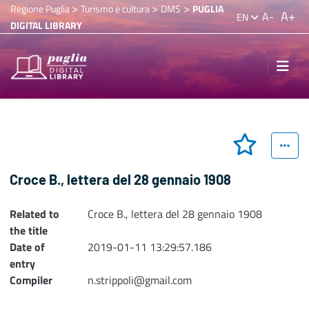
>
>
>
Regione Puglia
Turismo e cultura
DMS
PUGLIA
A+
A-
EN
DIGITAL LIBRARY
Croce B., lettera del 28 gennaio 1908
Related to
Croce B., lettera del 28 gennaio 1908
the title
Date of
2019-01-11 13:29:57.186
entry
Compiler
n.strippoli@gmail.com