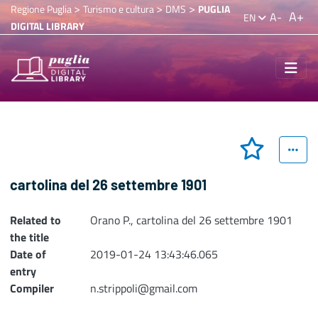
>
>
>
Regione Puglia
Turismo e cultura
DMS
PUGLIA
A+
A-
EN
DIGITAL LIBRARY
cartolina del 26 settembre 1901
Related to
Orano P., cartolina del 26 settembre 1901
the title
Date of
2019-01-24 13:43:46.065
entry
Compiler
n.strippoli@gmail.com