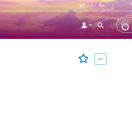
A+
A-
EN