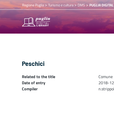
>
>
>
Regione Puglia
Turismo e cultura
DMS
PUGLIA DIGITAL
Peschici
Related to the title
Comune di
Date of entry
2018-12
Compiler
n.stripp