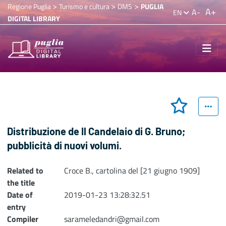
>
>
>
Regione Puglia
Turismo e cultura
DMS
PUGLIA
A+
A-
EN
DIGITAL LIBRARY
Distribuzione de Il Candelaio di G. Bruno;
pubblicità di nuovi volumi.
Related to
Croce B., cartolina del [21 giugno 1909]
the title
Date of
2019-01-23 13:28:32.51
entry
Compiler
sarameledandri@gmail.com