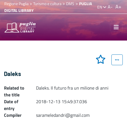
>
>
>
Regione Puglia
Turismo e cultura
DMS
PUGLIA
A+
A-
EN
DIGITAL LIBRARY
Daleks
Related to
Daleks. Il futuro fra un milione di anni
the title
Date of
2018-12-13 15:49:37.036
entry
Compiler
sarameledandri@gmail.com