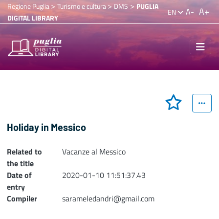
>
>
>
Regione Puglia
Turismo e cultura
DMS
PUGLIA
A+
A-
EN
DIGITAL LIBRARY
Holiday in Messico
Related to
Vacanze al Messico
the title
Date of
2020-01-10 11:51:37.43
entry
Compiler
sarameledandri@gmail.com