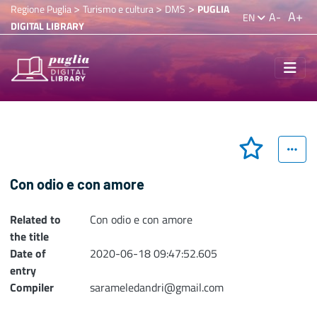
>
>
>
Regione Puglia
Turismo e cultura
DMS
PUGLIA
A+
A-
EN
DIGITAL LIBRARY
Con odio e con amore
Related to
Con odio e con amore
the title
Date of
2020-06-18 09:47:52.605
entry
Compiler
sarameledandri@gmail.com