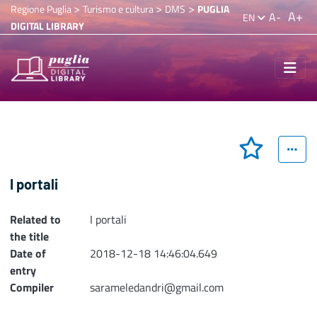
>
>
>
Regione Puglia
Turismo e cultura
DMS
PUGLIA
A+
A-
EN
DIGITAL LIBRARY
I portali
Related to
I portali
the title
Date of
2018-12-18 14:46:04.649
entry
Compiler
sarameledandri@gmail.com