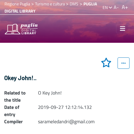
>
>
>
Regione Puglia
Turismo e cultura
DMS
PUGLIA
A+
A-
EN
DIGITAL LIBRARY
Okey John!..
Related to
O Key John!
the title
Date of
2019-09-27 12:12:14.132
entry
Compiler
sarameledandri@gmail.com