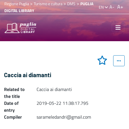
>
>
>
Regione Puglia
Turismo e cultura
DMS
PUGLIA
A+
A-
EN
DIGITAL LIBRARY
Caccia ai diamanti
Related to
Caccia ai diamanti
the title
Date of
2019-05-22 11:38:17.795
entry
Compiler
sarameledandri@gmail.com