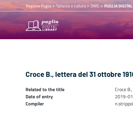
>
>
>
Regione Puglia
Turismo e cultura
DMS
PUGLIA DIGITAL
Croce B., lettera del 31 ottobre 191
Related to the title
Croce B.,
Date of entry
2019-01
Compiler
n.stripp