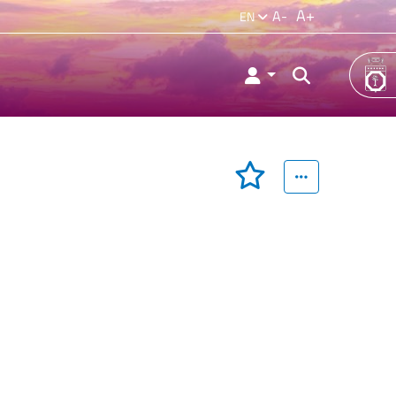
A+
A-
EN