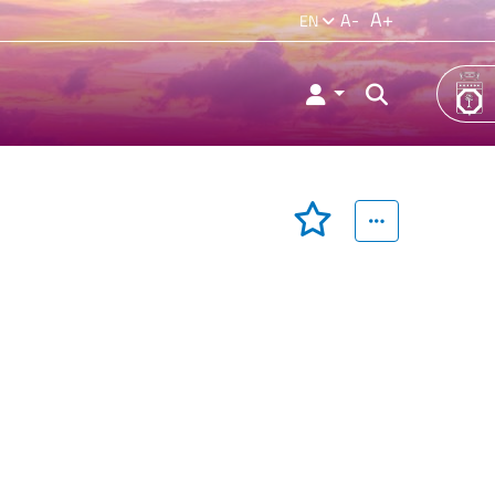
A+
A-
EN