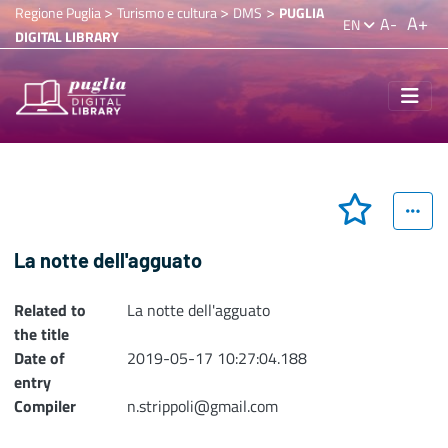
>
>
>
Regione Puglia
Turismo e cultura
DMS
PUGLIA
A+
A-
EN
DIGITAL LIBRARY
La notte dell'agguato
Related to
La notte dell'agguato
the title
Date of
2019-05-17 10:27:04.188
entry
Compiler
n.strippoli@gmail.com