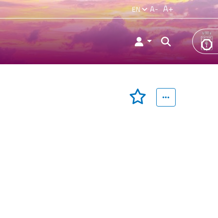
A+
A-
EN