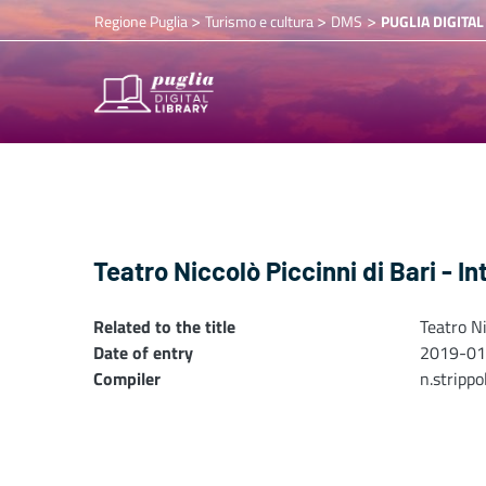
>
>
>
Regione Puglia
Turismo e cultura
DMS
PUGLIA DIGITAL
Teatro Niccolò Piccinni di Bari - In
Related to the title
Teatro Ni
Date of entry
2019-01
Compiler
n.stripp