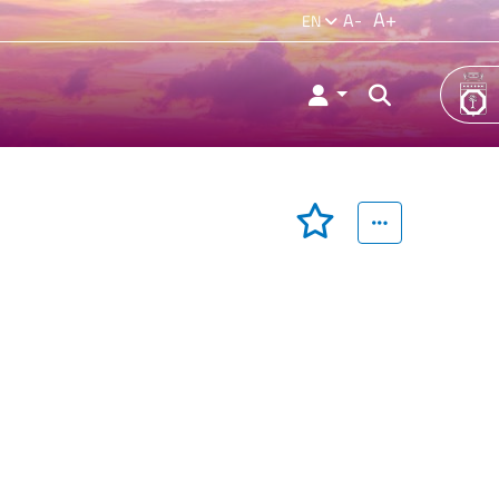
A+
A-
EN