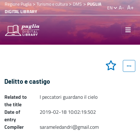
>
>
>
Regione Puglia
Turismo e cultura
DMS
PUGLIA
A+
A-
EN
DIGITAL LIBRARY
Delitto e castigo
Related to
I peccatori guardano il cielo
the title
Date of
2019-02-18 10:02:19.502
entry
Compiler
sarameledandri@gmail.com