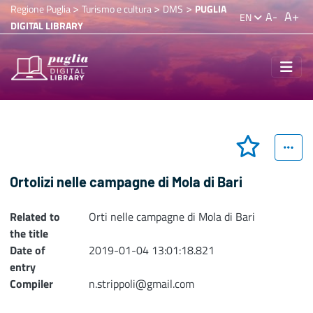
>
>
>
Regione Puglia
Turismo e cultura
DMS
PUGLIA
A+
A-
EN
DIGITAL LIBRARY
Ortolizi nelle campagne di Mola di Bari
Related to
Orti nelle campagne di Mola di Bari
the title
Date of
2019-01-04 13:01:18.821
entry
Compiler
n.strippoli@gmail.com