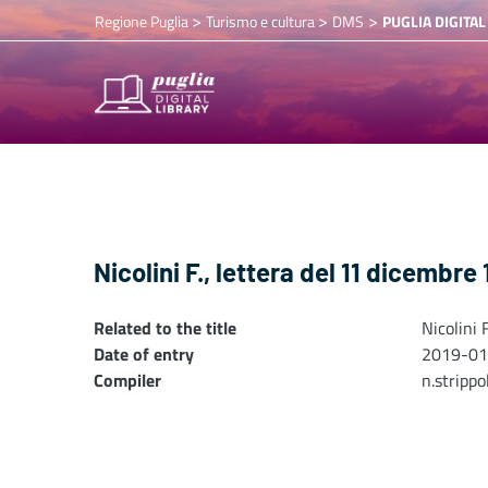
>
>
>
Regione Puglia
Turismo e cultura
DMS
PUGLIA DIGITAL
Nicolini F., lettera del 11 dicembre
Related to the title
Nicolini 
Date of entry
2019-01
Compiler
n.stripp