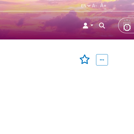
A+
A-
EN