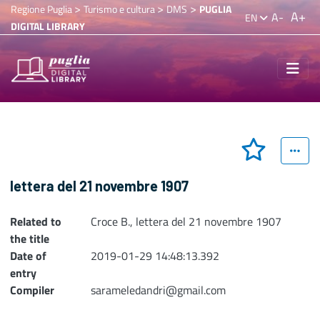
>
>
>
Regione Puglia
Turismo e cultura
DMS
PUGLIA
A+
A-
EN
DIGITAL LIBRARY
lettera del 21 novembre 1907
Related to
Croce B., lettera del 21 novembre 1907
the title
Date of
2019-01-29 14:48:13.392
entry
Compiler
sarameledandri@gmail.com