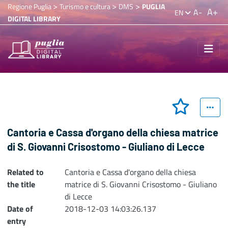
>
>
>
Regione Puglia
Turismo e cultura
DMS
PUGLIA
A+
A-
EN
DIGITAL LIBRARY
Cantoria e Cassa d'organo della chiesa matrice
di S. Giovanni Crisostomo - Giuliano di Lecce
Related to
Cantoria e Cassa d'organo della chiesa
the title
matrice di S. Giovanni Crisostomo - Giuliano
di Lecce
Date of
2018-12-03 14:03:26.137
entry