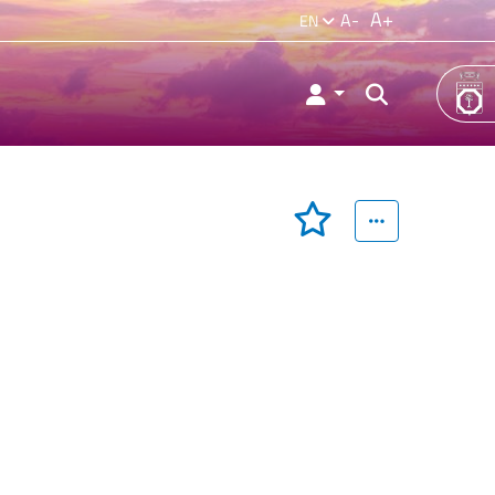
A+
A-
EN