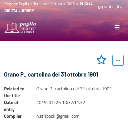
>
>
>
Regione Puglia
Turismo e cultura
DMS
PUGLIA
A+
A-
EN
DIGITAL LIBRARY
Orano P., cartolina del 31 ottobre 1901
Related to
Orano P., cartolina del 31 ottobre 1901
the title
Date of
2019-01-25 10:37:11.32
entry
Compiler
n.strippoli@gmail.com