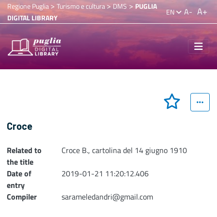
>
>
>
Regione Puglia
Turismo e cultura
DMS
PUGLIA
A+
A-
EN
DIGITAL LIBRARY
Croce
Related to
Croce B., cartolina del 14 giugno 1910
the title
Date of
2019-01-21 11:20:12.406
entry
Compiler
sarameledandri@gmail.com