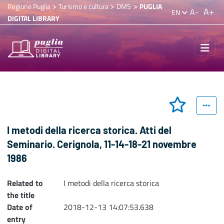
>
>
>
Regione Puglia
Turismo e cultura
DMS
PUGLIA
A+
A-
EN
DIGITAL LIBRARY
I metodi della ricerca storica. Atti del
Seminario. Cerignola, 11-14-18-21 novembre
1986
Related to
I metodi della ricerca storica
the title
Date of
2018-12-13 14:07:53.638
entry