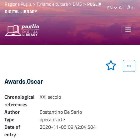
>
>
>
Regione Puglia
Turismo e cultura
DMS
PUGLIA
A+
A-
EN
DIGITAL LIBRARY
Awards.Oscar
Chronological
XXI secolo
references
Author
Costantino De Sario
Type
opera d'arte
Date of
2020-11-05 09:42:04.504
entry